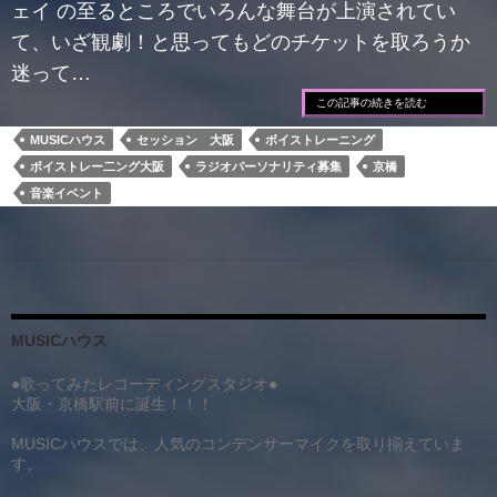
ェイ の至るところでいろんな舞台が上演されてい
て、いざ観劇！と思ってもどのチケットを取ろうか
迷って…
この記事の続きを読む
MUSICハウス
セッション 大阪
ボイストレーニング
ボイストレー二ング大阪
ラジオパーソナリティ募集
京橋
音楽イベント
MUSICハウス
●歌ってみたレコーディングスタジオ●
大阪・京橋駅前に誕生！！！
MUSICハウスでは、人気のコンデンサーマイクを取り揃えていま
す。