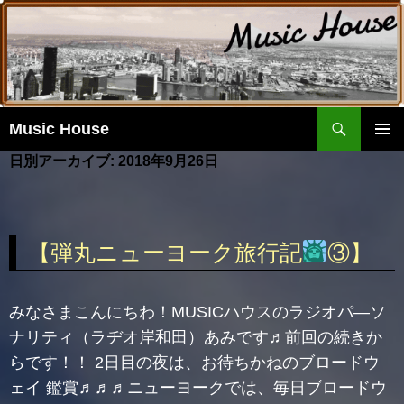
検
Music House
索
コ
日別アーカイブ: 2018年9月26日
ン
メイ
テ
ンメ
ン
ニュ
ツ
ー
へ
【弾丸ニューヨーク旅行記
③】
移
動
みなさまこんにちわ！MUSICハウスのラジオパ―ソ
ナリティ（ラヂオ岸和田）あみです♬前回の続きか
らです！！ 2日目の夜は、お待ちかねのブロードウ
ェイ 鑑賞♬♬♬ニューヨークでは、毎日ブロードウ