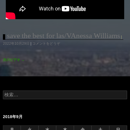
save the best for las/VAnessa Williams
2022年10月29日
コメントをどうぞ
次のビデオ
→
検
索:
2018年9月
月
火
水
木
金
土
日