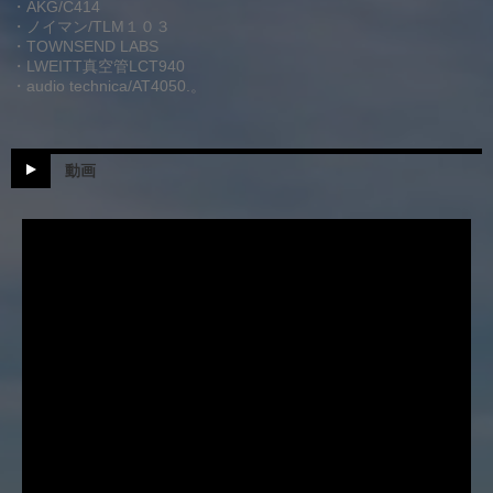
・AKG/C414
・ノイマン/TLM１０３
・TOWNSEND LABS
・LWEITT真空管LCT940
・audio technica/AT4050.。
動画