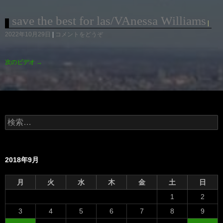
save the best for las/VAnessa Williams
2022年10月29日
コメントをどうぞ
次のビデオ
→
検
索:
2018年9月
月
火
水
木
金
土
日
1
2
3
4
5
6
7
8
9