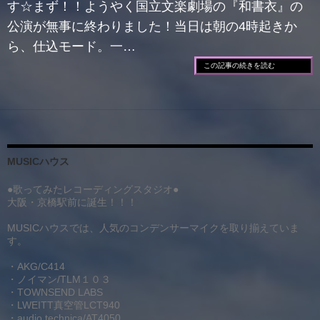
す☆まず！！ようやく国立文楽劇場の『和書衣』の
公演が無事に終わりました！当日は朝の4時起きか
ら、仕込モード。一…
この記事の続きを読む
MUSICハウス
●歌ってみたレコーディングスタジオ●
大阪・京橋駅前に誕生！！！
MUSICハウスでは、人気のコンデンサーマイクを取り揃えていま
す。
・AKG/C414
・ノイマン/TLM１０３
・TOWNSEND LABS
・LWEITT真空管LCT940
・audio technica/AT4050.。