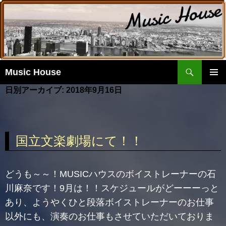
検
Music House
索
コ
日別アーカイブ: 2018年9月16日
ン
メイ
テ
ンメ
ン
ニュ
ツ
ー
へ
国立文楽劇場にて！！
移
動
どうも～～！MUSICハウスのボイストレーナーの石
川麻奈です！9月は！！スケジュールがどーーーっと
あり、ようやくひと段落ボイストレーナーのお仕事
以外にも、演奏のお仕事もさせていただいておりま