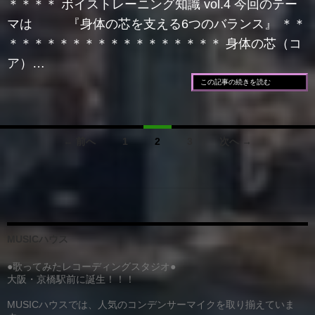
＊＊＊＊ ボイストレーニング知識 vol.4 今回のテー
マは 『身体の芯を支える6つのバランス』 ＊＊
＊＊＊＊＊＊＊＊＊＊＊＊＊＊＊＊＊ 身体の芯（コ
ア）…
この記事の続きを読む
投
← 前へ
1
2
3
次へ →
稿
ナ
ビ
ゲ
MUSICハウス
ー
●歌ってみたレコーディングスタジオ●
大阪・京橋駅前に誕生！！！
シ
MUSICハウスでは、人気のコンデンサーマイクを取り揃えていま
ョ