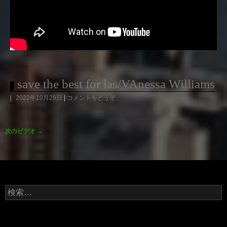
save the best for las/VAnessa Williams
2022年10月29日
コメントをどうぞ
次のビデオ
→
検
索: