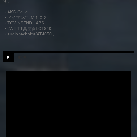
す。
ン
・AKG/C414
・ノイマン/TLM１０３
・TOWNSEND LABS
・LWEITT真空管LCT940
・audio technica/AT4050.。
動画