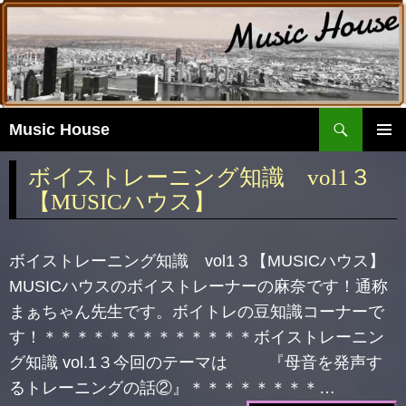
検
Music House
索
コ
ン
メイ
ボイストレーニング知識 vol1３
テ
ンメ
【MUSICハウス】
ン
ニュ
ツ
ー
へ
ボイストレーニング知識 vol1３【MUSICハウス】
移
動
MUSICハウスのボイストレーナーの麻奈です！通称
まぁちゃん先生です。ボイトレの豆知識コーナーで
す！＊＊＊＊＊＊＊＊＊＊＊＊＊ボイストレーニン
グ知識 vol.1３今回のテーマは 『母音を発声す
るトレーニングの話②』＊＊＊＊＊＊＊＊…