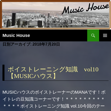
検
Music House
索
コ
日別アーカイブ: 2018年7月20日
ン
メイ
テ
ンメ
ン
ニュ
ツ
ー
へ
ボイストレーニング知識 vol10
移
【MUSICハウス】
動
MUSICハウスのボイストレーナーのMANAです！ボ
イトレの豆知識コーナーです！＊＊＊＊＊＊＊＊＊
＊＊＊＊ボイストレーニング知識 vol.10今回のテー