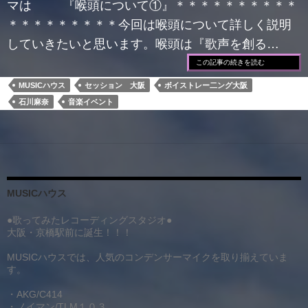
マは 『喉頭について①』＊＊＊＊＊＊＊＊＊＊
＊＊＊＊＊＊＊＊＊今回は喉頭について詳しく説明
していきたいと思います。喉頭は『歌声を創る…
この記事の続きを読む
MUSICハウス
セッション 大阪
ボイストレー二ング大阪
石川麻奈
音楽イベント
MUSICハウス
●歌ってみたレコーディングスタジオ●
大阪・京橋駅前に誕生！！！
MUSICハウスでは、人気のコンデンサーマイクを取り揃えていま
す。
・AKG/C414
・ノイマン/TLM１０３