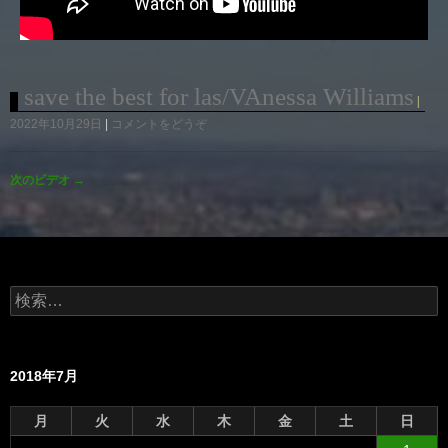
save the best for las/VAnessa Williams
2022年10月29日
コメントをどうぞ
次のビデオ
→
検
索:
2018年7月
月
火
水
木
金
土
日