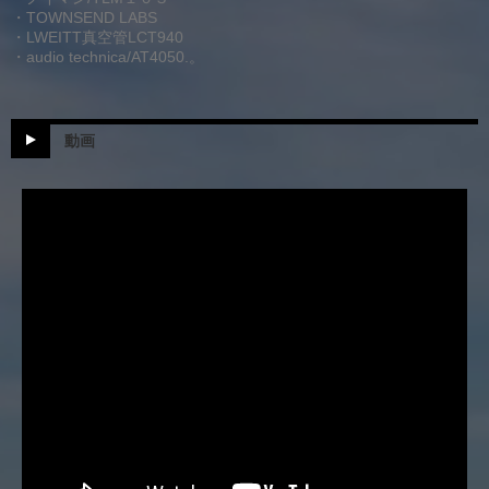
・TOWNSEND LABS
・LWEITT真空管LCT940
・audio technica/AT4050.。
動画