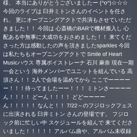
様、 本当にありがとうございましたー (^o^)☆☆☆
今回のライブは 臼井ミトンさんのイベントを任さ
れ、 更にオープニングアクトで共演もさせていただ
きました！！ 今回は 心斎橋のBARで機材搬入し 心
配ある中無事に大成功をおさめました！！ 来てくだ
さった方は感動したの声を頂きましたsparkles 今回
は私たちもオープニングアクトで Smile of Heart
Musicハウス 専属ボイストレーナ 石川 麻奈 現在一期
一会という 海外メンバーでユニットを組んでいる 高
須さん！！ 2人で会場を温めてから ここでーーーー
ー！！！待ってましたーー！！！ ミトンさーーーー
ん！！！！ どーん！！！！ どどーーーー
ん！！！！！ なんと！！ 7/22～のフジロックフェス
に出演される 臼井ミトン さんの登場です。 フジロ
ック前に忙しい中 スケジュールを組んで 来てくださ
いました！！！！！ アルバム曲や、アルバム未収録