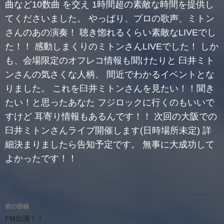
曲など10数曲 を交え 1時間超の素敵な時間を提供し
てくださいました。 やっぱり、プロの歌声、ミトン
さんのあの演奏！ 聴き惚れるくらい素敵なLIVEでし
た！！ 感動しまくりのミトンさんLIVEでした！ しか
も、会場限定のオフレコ情報も聞けたりと 臼井ミト
ンさんの気さくな人柄、 間近でわかるイベントとな
りました。 これを臼井ミトンさんを見たい！！聞き
たい！と思ったあなた フジロックに行くのもいいで
すけど 耳寄り情報もあるんです！！ 次回の大阪での
臼井ミトンさんライブ開催します(日時場所未定) 詳
細決まりましたら告知予定です。 無事に大成功して
よかったです！！
投
前の投稿
稿
FM出演！！