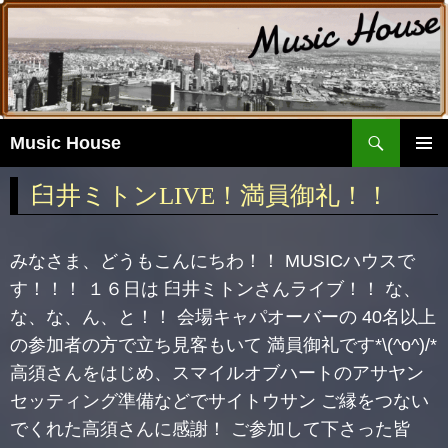
検
Music House
索
コ
ン
メイ
臼井ミトンLIVE！満員御礼！！
テ
ンメ
ン
ニュ
ツ
みなさま、どうもこんにちわ！！ MUSICハウスで
ー
へ
す！！！ １６日は 臼井ミトンさんライブ！！ な、
移
動
な、な、ん、と！！ 会場キャパオーバーの 40名以上
の参加者の方で立ち見客もいて 満員御礼です*\(^o^)/*
高須さんをはじめ、スマイルオブハートのアサヤン
セッティング準備などでサイトウサン ご縁をつない
でくれた高須さんに感謝！ ご参加して下さった皆