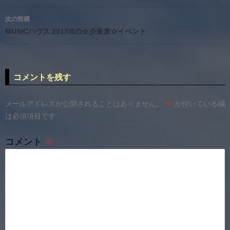
ナ
次の投稿
ビ
MUSICハウス 2017/8の☆彡未来☆イベント
ゲ
ー
コメントを残す
シ
ョ
メールアドレスが公開されることはありません。
※
が付いている欄
は必須項目です
ン
コメント
※