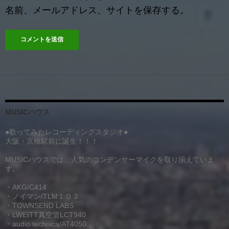
名前、メールアドレス、サイトを保存する。
MUSICハウス
●歌ってみたレコーディングスタジオ●
大阪・京橋駅前に誕生！！！
MUSICハウスでは、人気のコンデンサーマイクを取り揃えていま
す。
・AKG/C414
・ノイマン/TLM１０３
・TOWNSEND LABS
・LWEITT真空管LCT940
・audio technica/AT4050.。