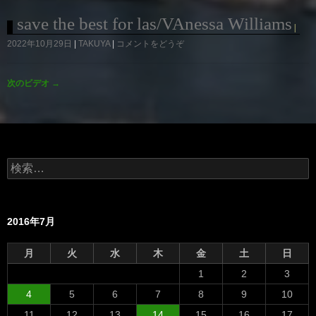
save the best for las/VAnessa Williams
2022年10月29日
TAKUYA
コメントをどうぞ
次のビデオ
→
検
索:
2016年7月
月
火
水
木
金
土
日
1
2
3
4
5
6
7
8
9
10
11
12
13
14
15
16
17