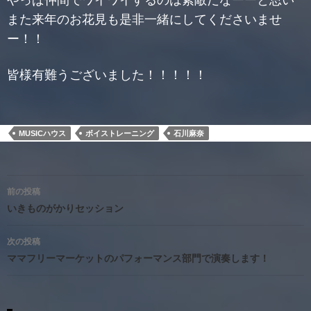
やっぱ仲間でワイワイするのは素敵だなーーと思い
また来年のお花見も是非一緒にしてくださいませ
ー！！
皆様有難うございました！！！！！
MUSICハウス
ボイストレーニング
石川麻奈
投
前の投稿
稿
いきものがかりセッション
ナ
次の投稿
ビ
ママフリーマーケットのパフォーマンス部門で演奏します！
ゲ
ー