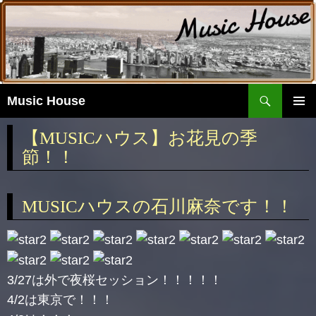
検
Music House
索
コ
ン
メイ
【MUSICハウス】お花見の季
テ
ンメ
節！！
ン
ニュ
ツ
ー
へ
MUSICハウスの石川麻奈です！！
移
動
3/27は外で夜桜セッション！！！！！
4/2は東京で！！！