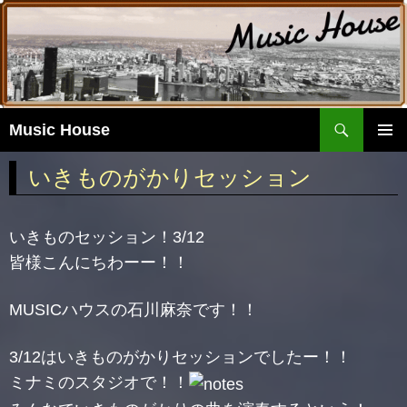
検
Music House
索
コ
ン
メイ
いきものがかりセッション
テ
ンメ
ン
ニュ
ツ
いきものセッション！3/12
ー
へ
皆様こんにちわーー！！
移
動
MUSICハウスの石川麻奈です！！
3/12はいきものがかりセッションでしたー！！
ミナミのスタジオで！！