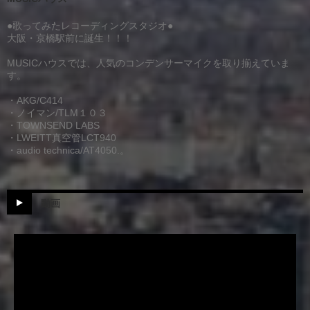
●歌ってみたレコーディングスタジオ●
大阪・京橋駅前に誕生！！！
MUSICハウスでは、人気のコンデンサーマイクを取り揃えていま
す。
・AKG/C414
・ノイマン/TLM１０３
・TOWNSEND LABS
・LWEITT真空管LCT940
・audio technica/AT4050.。
動画