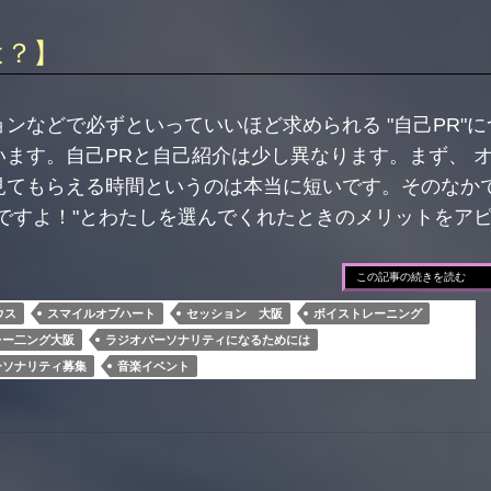
は？】
ンなどで必ずといっていいほど求められる "自己PR"に
ます。自己PRと自己紹介は少し異なります。まず、 
見てもらえる時間というのは本当に短いです。そのなか
ですよ！"とわたしを選んでくれたときのメリットをア
この記事の続きを読む
ウス
スマイルオブハート
セッション 大阪
ボイストレーニング
レー二ング大阪
ラジオパーソナリティになるためには
ーソナリティ募集
音楽イベント