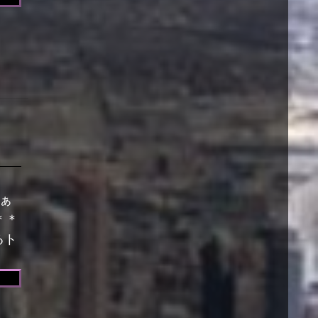
さぁ
＊＊
るト