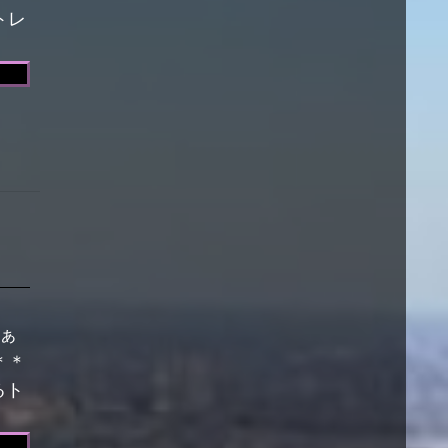
トレ
さぁ
＊＊
るト