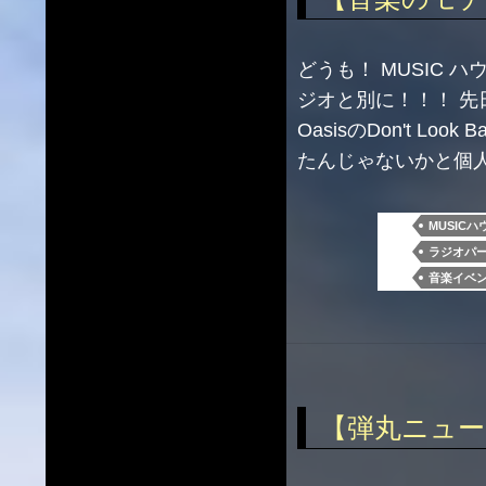
どうも！ MUSIC
ジオと別に！！！ 
OasisのDon't L
たんじゃないかと個
MUSICハ
ラジオパ
音楽イベ
【弾丸ニュー