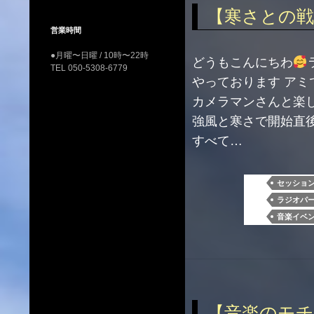
【寒さとの戦
営業時間
●月曜〜日曜 / 10時〜22時
どうもこんにちわ
TEL 050-5308-6779
やっております ア
カメラマンさんと楽
強風と寒さで開始直
すべて…
セッショ
ラジオパ
音楽イベ
【音楽のモチ