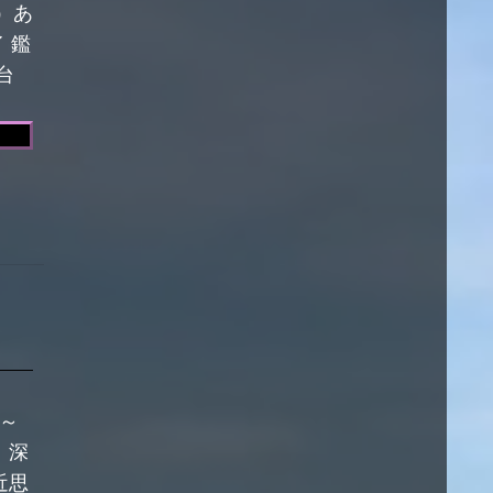
）あ
 鑑
台
…
～～
。深
近思