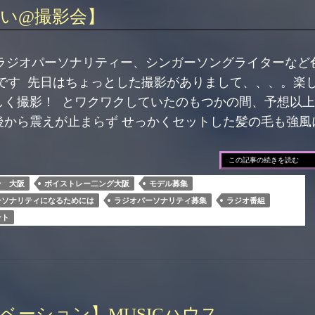
い@撮影会】
ラジオパーソナリティー、シンガーソングライターなど
ミです 先日はちょっとした撮影がありまして、、、。楽
しく撮影！ とワクワクしていたのもつかの間、予想以
後から震えが止まらず せっかくセットした髪の毛も強風
この記事の続きを読む
ン 大阪
ボイストレー二ング大阪
モデル募集
ーソナリティになるためには
ラジオパーソナリティ募集
ラジオ番組
ント
ベーション】MUSICハウス