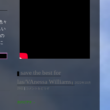
色々
しい
上の
に
save the best for
las/VAnessa Williams
2022年10月
29日
コメントをどうぞ
次のビデオ
→