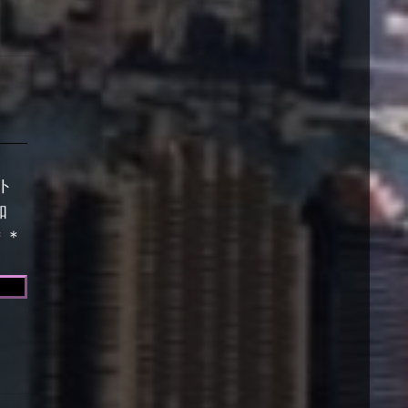
ト
知
＊＊