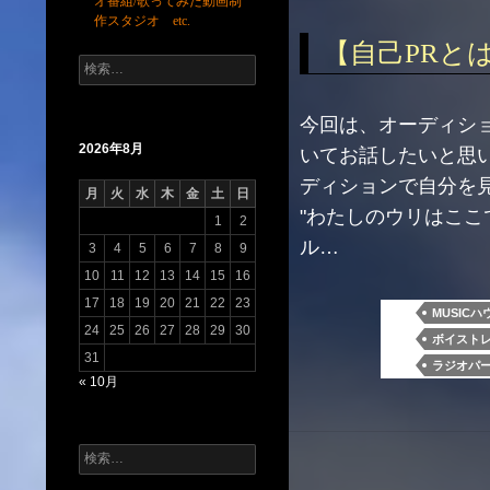
オ番組/歌ってみた動画制
作スタジオ etc.
【自己PRと
検
索:
今回は、オーディショ
2026年8月
いてお話したいと思い
ディションで自分を
月
火
水
木
金
土
日
"わたしのウリはここ
1
2
ル…
3
4
5
6
7
8
9
10
11
12
13
14
15
16
17
18
19
20
21
22
23
MUSICハ
24
25
26
27
28
29
30
ボイスト
31
ラジオパ
« 10月
検
索: