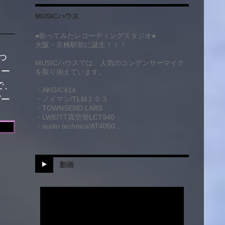
MUSICハウス
●歌ってみたレコーディングスタジオ●
大阪・京橋駅前に誕生！！！
つ
MUSICハウスでは、人気のコンデンサーマイク
オー
を取り揃えています。
で、
・AKG/C414
ピー
・ノイマン/TLM１０３
・TOWNSEND LABS
・LWEITT真空管LCT940
・audio technica/AT4050.。
動画