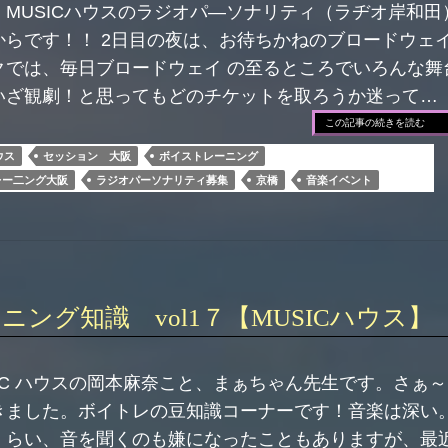
MUSICハウスのラジオパ―ソナリティ（ラヂオ岸和田
らです！！ 2日目の夜は、お待ちかねのブロードウェイ
クでは、毎日ブロードウェイ の至るところでいろんな舞
いざ観劇！と思ってもどのチケットを取ろうか迷って
この記事の続きを読む
ウス
セッション 大阪
ボイストレーニング
レー二ング大阪
ラジオパーソナリティ募集
京橋
音楽イベント
ング知識 vol1７【MUSICハウス】
IC ハウスの岡本麻奈こと、まぁちゃん先生です。さぁ
きました。ボイトレの豆知識コーナーです！音楽は深い
くらい、音を聞くのも嫌になったこともありますが、最