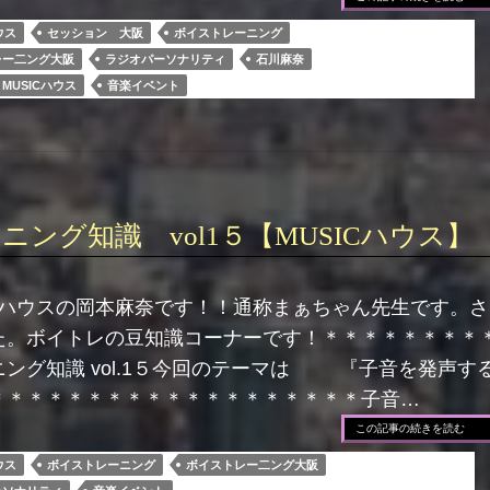
ウス
セッション 大阪
ボイストレーニング
レー二ング大阪
ラジオパーソナリティ
石川麻奈
MUSICハウス
音楽イベント
ング知識 vol1５【MUSICハウス】
C ハウスの岡本麻奈です！！通称まぁちゃん先生です。
た。ボイトレの豆知識コーナーです！＊＊＊＊＊＊＊＊
ング知識 vol.1５今回のテーマは 『子音を発声す
＊＊＊＊＊＊＊＊＊＊＊＊＊＊＊＊＊＊＊子音…
この記事の続きを読む
ウス
ボイストレーニング
ボイストレー二ング大阪