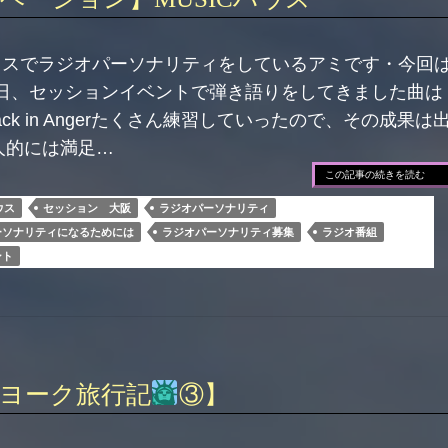
 ハウスでラジオパーソナリティをしているアミです・今回
先日、セッションイベントで弾き語りをしてきました曲は
ook Back in Angerたくさん練習していったので、その成果は
人的には満足…
この記事の続きを読む
ウス
セッション 大阪
ラジオパーソナリティ
ーソナリティになるためには
ラジオパーソナリティ募集
ラジオ番組
ント
ヨーク旅行記
③】