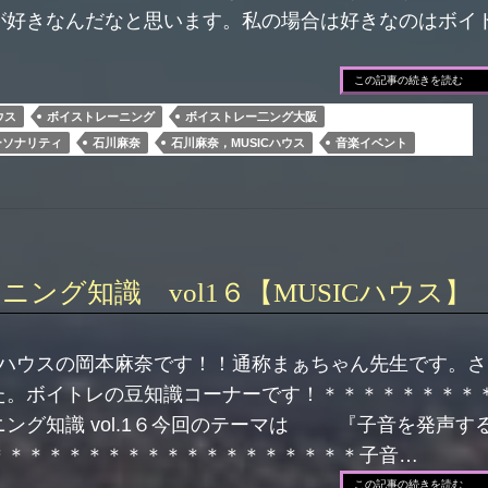
が好きなんだなと思います。私の場合は好きなのはボイ
この記事の続きを読む
ウス
ボイストレーニング
ボイストレー二ング大阪
ーソナリティ
石川麻奈
石川麻奈，MUSICハウス
音楽イベント
ング知識 vol1６【MUSICハウス】
C ハウスの岡本麻奈です！！通称まぁちゃん先生です。
た。ボイトレの豆知識コーナーです！＊＊＊＊＊＊＊＊
ング知識 vol.1６今回のテーマは 『子音を発声す
＊＊＊＊＊＊＊＊＊＊＊＊＊＊＊＊＊＊＊子音…
この記事の続きを読む