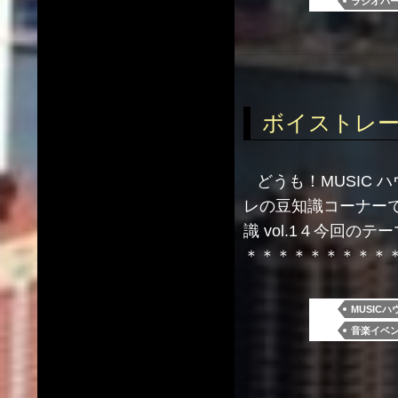
ラジオパ
ボイストレーニ
どうも！MUSIC 
レの豆知識コーナー
識 vol.1４今回
＊＊＊＊＊＊＊＊＊
MUSICハ
音楽イベ