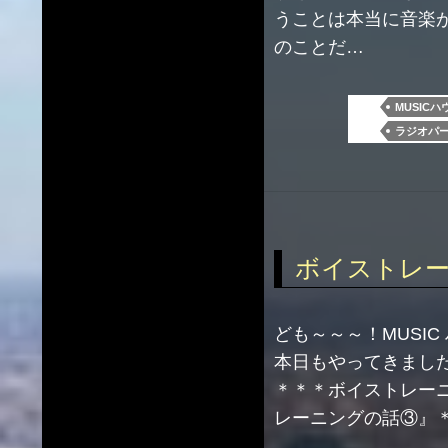
うことは本当に音楽
のことだ…
MUSICハ
ラジオパ
ボイストレーニ
ども～～～！MUSI
本日もやってきまし
＊＊＊ボイストレーニ
レーニングの話③』