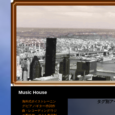
検
Music House
索
タグ別ア
海外式ボイストレーニン
グ/ピアノ/ギター/作詞作
曲・レコーディング/ラジ