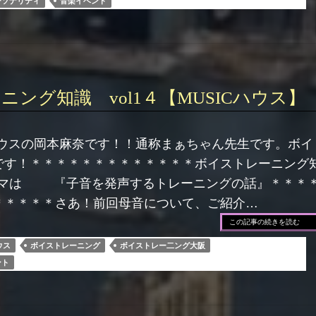
ーソナリティ
音楽イベント
ング知識 vol1４【MUSICハウス】
ハウスの岡本麻奈です！！通称まぁちゃん先生です。ボイ
です！＊＊＊＊＊＊＊＊＊＊＊＊＊ボイストレーニング
のテーマは 『子音を発声するトレーニングの話』＊＊＊
＊＊＊＊＊さあ！前回母音について、ご紹介…
この記事の続きを読む
ウス
ボイストレーニング
ボイストレー二ング大阪
ント