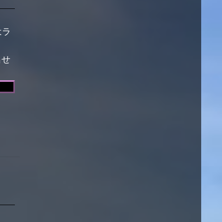
はラ
出せ