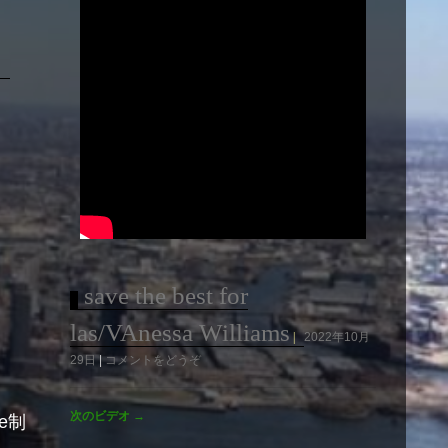
save the best for
las/VAnessa Williams
2022年10月
29日
コメントをどうぞ
次のビデオ
→
be制