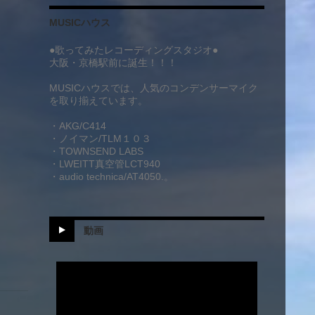
MUSICハウス
●歌ってみたレコーディングスタジオ●
大阪・京橋駅前に誕生！！！
MUSICハウスでは、人気のコンデンサーマイク
を取り揃えています。
・AKG/C414
・ノイマン/TLM１０３
・TOWNSEND LABS
・LWEITT真空管LCT940
・audio technica/AT4050.。
動画