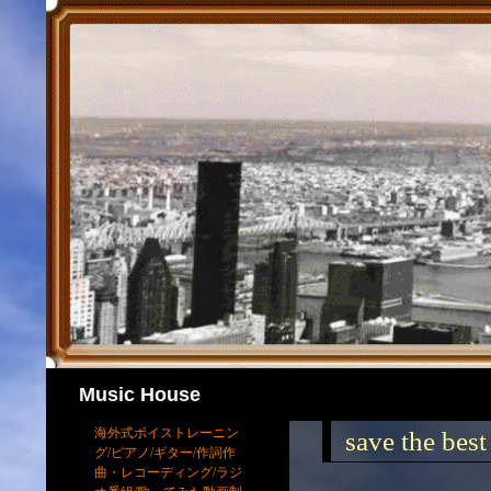
検
Music House
索
海外式ボイストレーニン
save the best
グ/ピアノ/ギター/作詞作
曲・レコーディング/ラジ