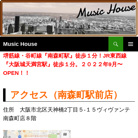
検
Music House
索
コ
堺筋線・谷町線『南森町駅』徒歩１分！JR東西線
ン
メイ
テ
『大阪城天満宮駅』徒歩１分。２０２２年9月〜
ンメ
ン
OPEN！！
ニュ
ツ
ー
へ
移
アクセス（南森町駅前店）
動
住所 大阪市北区天神橋2丁目５-１５ヴィヴァンテ
南森町店８階