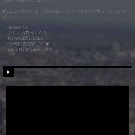
大阪・京橋駅前に誕生！！！
MUSICハウスでは、人気のコンデンサーマイクを取り揃えていま
す。
・AKG/C414
・ノイマン/TLM１０３
・TOWNSEND LABS
・LWEITT真空管LCT940
・audio technica/AT4050.。
動画