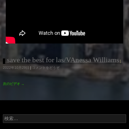
save the best for las/VAnessa Williams
2022年10月29日
コメントをどうぞ
次のビデオ
→
検
索: